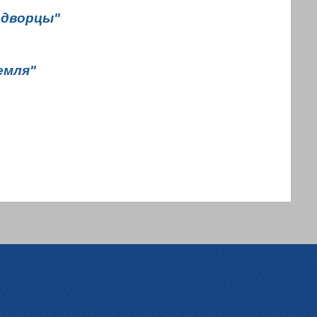
 дворцы"
емля"