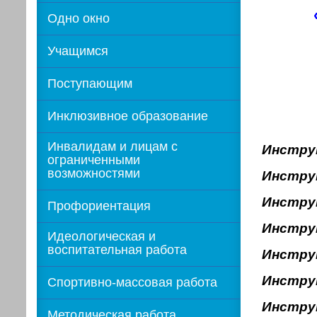
Одно окно
Учащимся
Поступающим
Инклюзивное образование
Инвалидам и лицам с
Инстру
ограниченными
возможностями
Инстру
Инстру
Профориентация
Инстру
Идеологическая и
воспитательная работа
Инстру
Инстру
Спортивно-массовая работа
Инстру
Методическая работа