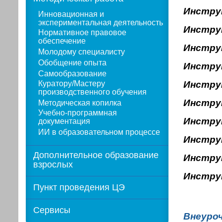
Инстру
Инновационная и
экспериментальная деятельность
Инстру
Нормативное правовое
обеспечение
Инстру
Молодому специалисту
Обобщение опыта
Инстру
Самообразование
Куратору/Мастеру
Инстру
производственного обучения
Инстру
Методическая копилка
Учебно-программная
Инстру
документация
ИИ в образовательном процессе
Инстру
Дополнительное образование
Инстру
взрослых
Инстру
Пункт проведения ЦЭ
Сервисы
Внеуро