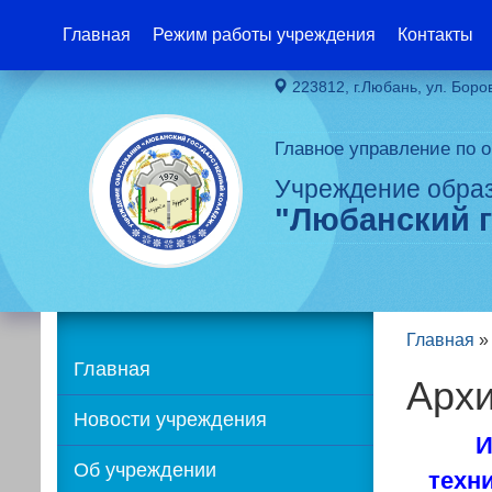
Главная
Режим работы учреждения
Контакты
223812, г.Любань, ул. Боро
Главное управление по 
Учреждение обра
"Любанский 
Главная
Главная
Арх
Новости учреждения
И
Об учреждении
техн