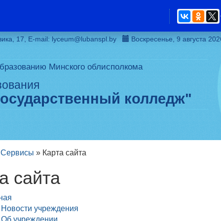
вика, 17, Е-mail: lyceum@lubanspl.by
Воскресенье, 9 августа 202
образованию Минского облисполкома
зования
государственный колледж"
»
Сервисы
»
Карта сайта
та сайта
ная
Новости учреждения
Об учреждении